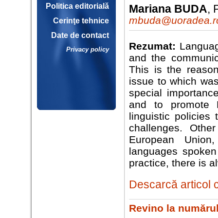
Politica editorială
Mariana BUDA
, 
mbuda@uoradea.r
Cerinţe tehnice
Date de contact
Rezumat:
Languag
Privacy policy
and the communica
This is the reason
issue to which was
special importance
and to promote 
linguistic policies
challenges. Othe
European Union,
languages spoken o
practice, there is 
Descarcă articol 
Revino la numărul