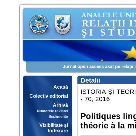
Jurnal open access axat pe relații 
Detalii
Acasă
ISTORIA ŞI TEOR
Colectiv editorial
- 70, 2016
Arhivă
Numerele revistei
Politiques li
Suplimente
théorie à la 
Vizibilitate şi
Indexare