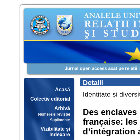
Jurnal open access axat pe relații 
Detalii
Acasă
Identitate și diver
Colectiv editorial
Arhivă
Des enclaves i
Numerele revistei
française: les
Suplimente
Vizibilitate şi
d’intégration 
Indexare