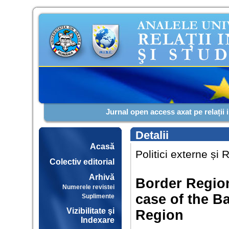
Jurnal open access axat pe relații 
Detalii
Acasă
Politici externe și 
Colectiv editorial
Arhivă
Border Region
Numerele revistei
case of the B
Suplimente
Vizibilitate şi
Region
Indexare